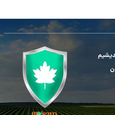
ندیشیم
ن