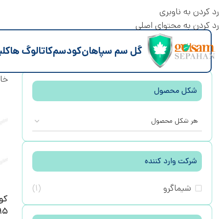
رد کردن به ناوبری
رد کردن به محتوای اصلی
گل سم سپاهان
کود
سم
کاتالوگ ها
کلی
خان
شکل محصول
هر شکل محصول
شرکت وارد کننده
شیماگرو
(۱)
کو
۹۵٪ مولتی