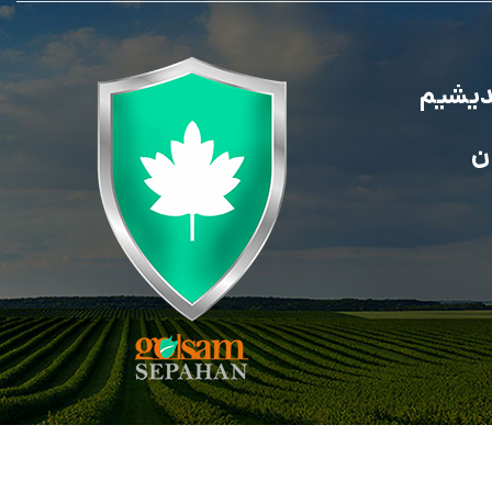
ندیشیم
ن