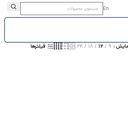
En
مایش
۹
۱۲
۱۸
۲۴
فیلترها