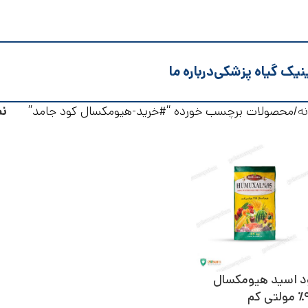
نیک گیاه پزشکی
درباره ما
ه
محصولات برچسب خورده “#خرید-هیومکسال کود جامد”
ن
د اسید هیومکسال
 کم