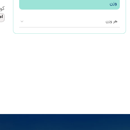
وزن
کو
اط
هر وزن