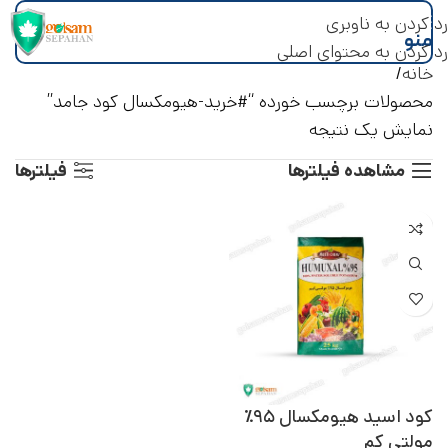
رد کردن به ناوبری
منو
رد کردن به محتوای اصلی
خانه
محصولات برچسب خورده “#خرید-هیومکسال کود جامد”
نمایش یک نتیجه
مشاهده فیلترها
فیلترها
کود اسید هیومکسال ۹۵٪
مولتی کم