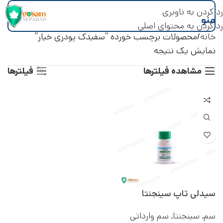
رد کردن به ناوبری
منو
رد کردن به محتوای اصلی
خانه
محصولات برچسب خورده “سفیدک پودری خیار”
نمایش یک نتیجه
مشاهده فیلترها
فیلترها
سیدلی تاپ سینجنتا
سم
,
سینجنتا
,
سم وارداتی