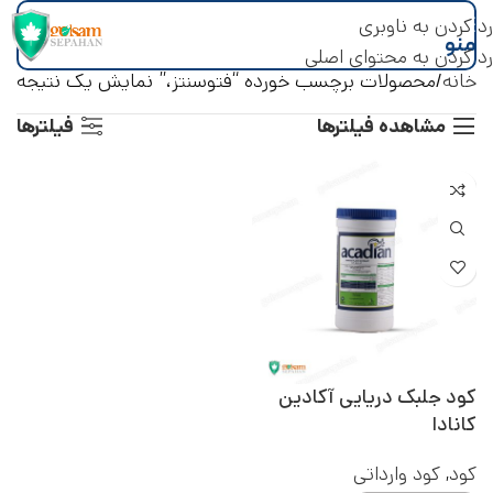
رد کردن به ناوبری
منو
رد کردن به محتوای اصلی
خانه
محصولات برچسب خورده “فتوسنتز،”
نمایش یک نتیجه
مشاهده فیلترها
فیلترها
کود جلبک دریایی آکادین
کانادا
کود
,
کود وارداتی