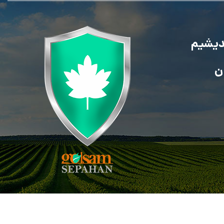
ندیشیم
ن