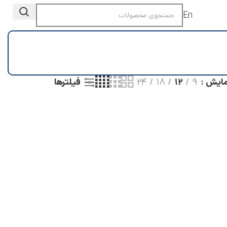
En
مایش
۹
۱۲
۱۸
۲۴
فیلترها