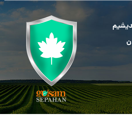
ندیشیم
ن