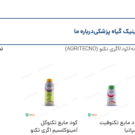
نیک گیاه پزشکی
درباره ما
ه
کود
آگری تکنو (AGRITECNO)
ن
د مایع تکنوفیت
کود مایع تکنوکل
انیا
آمینوکلسیم اگری تکنو