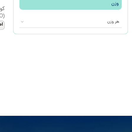
وزن
کو
(AGRITECNO)
هر وزن
اط