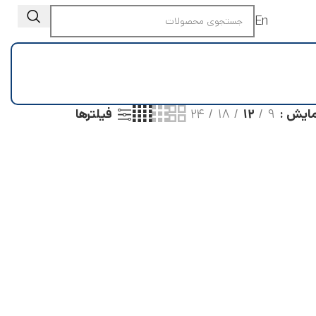
En
مایش
۹
۱۲
۱۸
۲۴
فیلترها