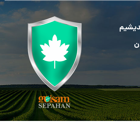
ندیشیم
ن