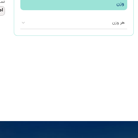
سم
وزن
اط
هر وزن