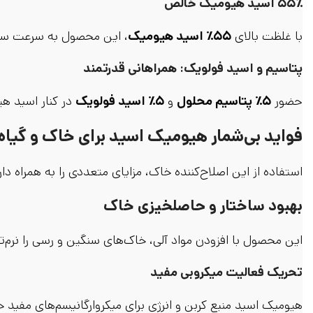
۵۵٪ اسید هیومیک خالص
با غلظت بالای
۵۵٪ اسید هیومیک
، این محصول به سرعت ساختا
پتاسیم و اسید فولویک: همراهانی قدرتمند
حضور
۵٪ پتاسیم محلول
و
۵٪ اسید فولویک
در کنار اسید ه
فواید بی‌شمار هیومیک اسید برای خاک و گیاه
استفاده از این اصلاح‌کننده خاک، مزایای متعددی را به همراه دارد
بهبود ساختار و حاصلخیزی خاک
این محصول با افزودن مواد آلی، خاک‌های سنگین و رسی را نرم‌ت
تحریک فعالیت میکروبی مفید
هیومیک اسید منبع کربن و انرژی برای میکروارگانیسم‌های مفید 