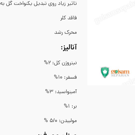
تاثیر زیاد روی تبدیل یکنواخت گل به 
فاقد کلر
محرک رشد
آنالیز:
نیتروژن کل: ۲%
فسفر: ۱۰%
آمینواسید: ۳%
بر: ۱%
مولیبدن: ۵/۰ %