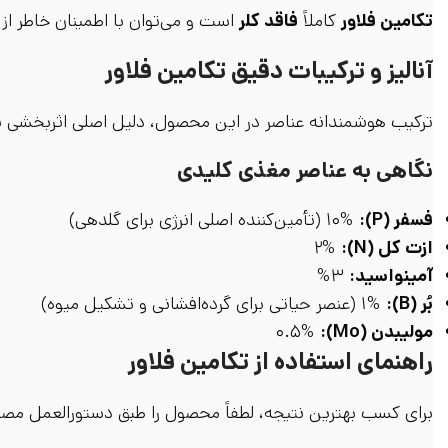
تکامین فلاور
کاملاً
فاقد کلر
است و می‌توان با اطمینان خاطر از 
آنالیز و ترکیبات دقیق تکامین فلاور
ترکیب هوشمندانه عناصر در این محصول، دلیل اصلی اثربخشی ب
نگاهی به عناصر مغذی کلیدی
فسفر (P):
۱۰% (تأمین‌کننده اصلی انرژی برای گلدهی)
ازت کل (N):
۲%
آمینواسید:
۳%
بُر (B):
۱% (عنصر حیاتی برای گرده‌افشانی و تشکیل میوه)
مولیبدن (Mo):
۰.۵%
راهنمای استفاده از تکامین فلاور
برای کسب بهترین نتیجه، لطفاً محصول را طبق دستورالعمل مصر