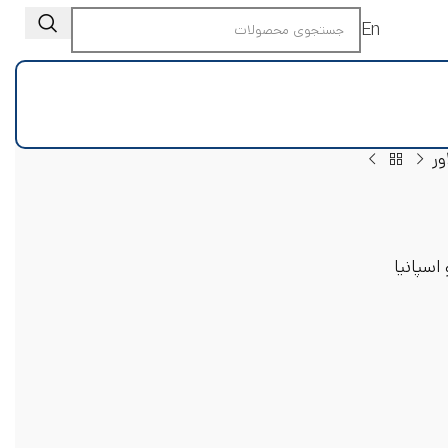
En
ور
سپانیا