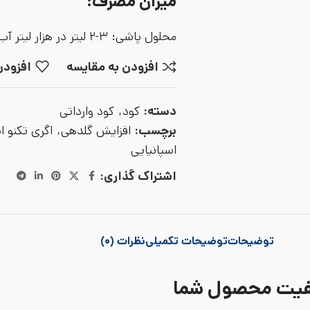
میزان مصرف:
محلول پاشی: ۳-۲ لیتر در هزار لیتر آب
افزودن به مقایسه
افزودن
دسته:
کود
,
کود وارداتی
برچسب:
افزایش گلدهی
,
اگری تکنو اس
اسپانیایی
اشتراک گذاری:
توضیحات
توضیحات تکمیلی
نظرات (۰)
کیفیت محصول شما