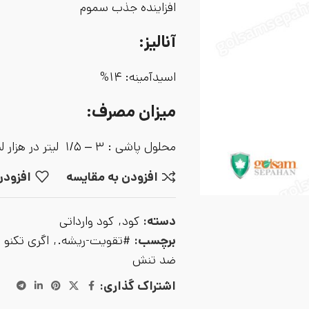
افزاینده جذب سموم
آنالیز:
اسیدآمینه: ۱۴%
میزان مصرف:
محلول پاشی : ۳ – ۱/۵ لیتر در هزار لیتر آب
افزودن به مقایسه
افزودن
دسته:
کود
,
کود وارداتی
برچسب:
#تقویت-ریشه.
,
اگری تکنو ا
ضد تنش
اشتراک گذاری: