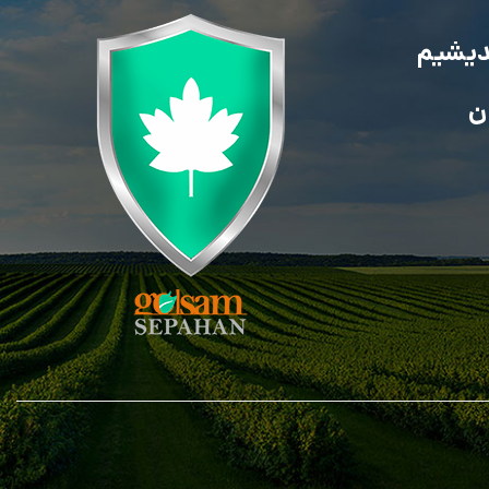
ندیشیم
ن