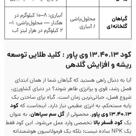
آبیاری: ۸–۱۰ کیلوگرم در
گیاهان
محلول‌پاشی
هکتار — محلول‌پاشی: ۱–
گلخانه‌ای
/ آبیاری
۲ کیلوگرم در هزار لیتر آب
کود ۱۳.۴۰.۱۳ وی پاور : کلید طلایی توسعه
ریشه و افزایش گلدهی
آیا به دنبال راهی هستید که گیاهان شما از همان ابتدای
فصل رشد، قوی و پرانرژی ظاهر شوند؟ در دنیای کشاورزی،
شروع فصل، حیاتی‌ترین زمان است. گیاه برای ساختن یک
پایه مستحکم، به انرژی عظیمی نیاز دارد. اینجاست که
کود
۱۳.۴۰.۱۳ وی پاور
، محصولی از
گل سم سپاهان
، به عنوان
یک
کود فسفر بالا
تخصصی وارد عمل می‌شود. این کود فقط
یک NPK ساده نیست؛ بلکه یک فرمولاسیون هوشمندانه