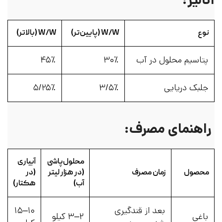
نوع
W/W (پایین‌تر)
W/W (بالاتر)
پتاسیم محلول در آب
۳۰٪
۴۵٪
جلبک دریایی
۳/۵٪
۵/۲۵٪
راهنمای مصرف:
محلول‌پاشی
آبیاری
محصول
زمان مصرف
(در هزار لیتر
(در
آب)
هکتار)
بعد از قندگیری
۱۰–۱۵
باغی
۲–۳ کیلو