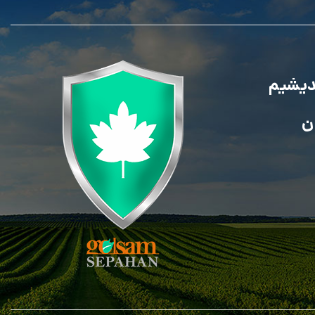
ندیشیم
ن